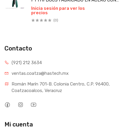
FTTHFDOCS FABRICADO EN ACERO CON
MANGO DE PVC PIEZA
Inicia sesión para ver los
precios
(0)
Contacto
(921) 212 3634
ventas.coatza@hastech.mx
Román Marín 701-B. Colonia Centro, C.P. 96400, 
Coatzacoalcos, Veracruz
Mi cuenta