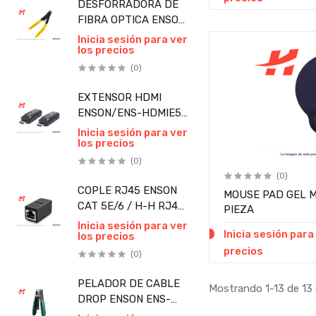
DESFORRADORA DE
FIBRA OPTICA ENSON
3 POSICIONES PARA
Inicia sesión para ver
los precios
CABLE DE FIBRA
PIEZA
(0)
EXTENSOR HDMI
ENSON/ENS-HDMIE50
/50 MTS/FULL
Inicia sesión para ver
los precios
HD/CABLE UTP/
CAT6/CAT6A/CAT7
(0)
PIEZA
(0)
COPLE RJ45 ENSON
MOUSE PAD GEL 
CAT 5E/6 / H-H RJ45
PIEZA
PARA UNIR DOS
Inicia sesión para ver
Inicia sesión para
los precios
SEGMENTOS DE
precios
CABLE UTP PIEZA
(0)
PELADOR DE CABLE
Mostrando 1-13 de 13 
DROP ENSON ENS-
FTTHFDOCS