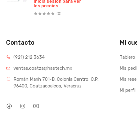
Inicia sesión para ver
los precios
FABRICADO EN
ACERO CON MANGO
(0)
DE PVC PIEZA
Contacto
Mi cu
(921) 212 3634
Tablero
ventas.coatza@hastech.mx
Mis ped
Román Marín 701-B. Colonia Centro, C.P. 
Mis res
96400, Coatzacoalcos, Veracruz
Mi perfil