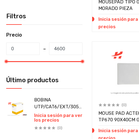
MOUSEPAD TIPO 
MORADO PIEZA
Filtros
Inicia sesión para
precios
Precio
Último productos
BOBINA
(0)
UTP/CAT6/EXT/305
MOUSE PAD ACTE
MTS/NEGRO/PFM920-
Inicia sesión para ver
TP670 90X40CM G
los precios
6U/DAHUA METROS
(0)
Inicia sesión para
precios