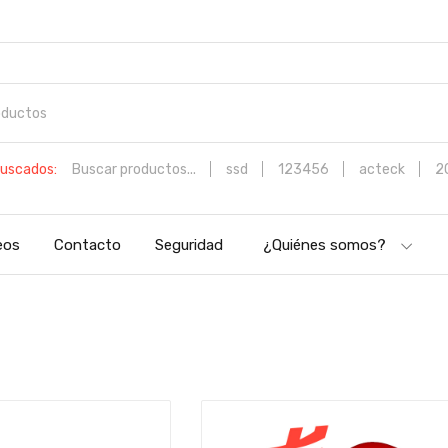
uscados:
Buscar productos...
ssd
123456
acteck
2
eos
Contacto
Seguridad
¿Quiénes somos?