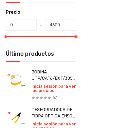
Precio
Último productos
BOBINA
UTP/CAT6/EXT/305
MTS/NEGRO/PFM920-
Inicia sesión para ver
los precios
6U/DAHUA METROS
(0)
DESFORRADORA DE
FIBRA OPTICA ENSON
3 POSICIONES PARA
Inicia sesión para ver