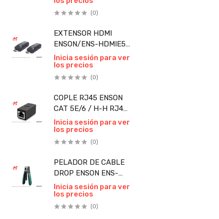
los precios
CABLE DE FIBRA
PIEZA
(0)
EXTENSOR HDMI
ENSON/ENS-HDMIE50
/50 MTS/FULL
Inicia sesión para ver
los precios
HD/CABLE UTP/
CAT6/CAT6A/CAT7
(0)
PIEZA
COPLE RJ45 ENSON
CAT 5E/6 / H-H RJ45
PARA UNIR DOS
Inicia sesión para ver
los precios
SEGMENTOS DE
CABLE UTP PIEZA
(0)
PELADOR DE CABLE
DROP ENSON ENS-
FTTHFDOCS
Inicia sesión para ver
los precios
FABRICADO EN
ACERO CON MANGO
(0)
DE PVC PIEZA