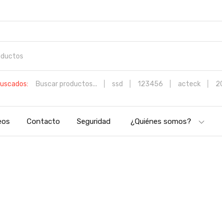
uscados:
Buscar productos...
ssd
123456
acteck
2
eos
Contacto
Seguridad
¿Quiénes somos?